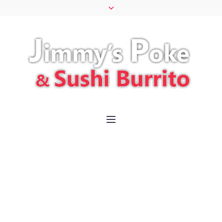
Project Tag:
roll
HOME
»
ROLL