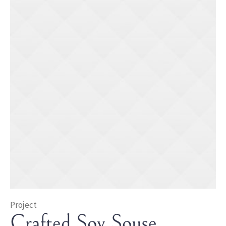
Project
Crafted Soy Souse